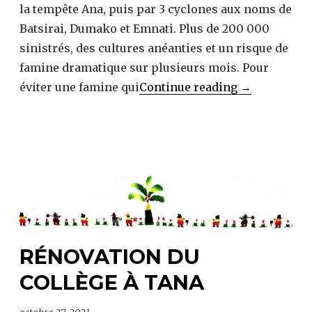
la tempête Ana, puis par 3 cyclones aux noms de
Batsirai, Dumako et Emnati. Plus de 200 000
sinistrés, des cultures anéanties et un risque de
famine dramatique sur plusieurs mois. Pour
La
éviter une famine qui
Continue reading
→
poule
Madashare
pour
Pâques
RÉNOVATION DU
COLLÈGE À TANA