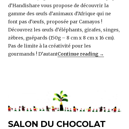
d’Handishare vous propose de découvrir la
gamme des œufs d’animaux d’Afrique qui ne
font pas d’œufs, proposée par Camayos !
Découvrez les œufs d’éléphants, girafes, singes,
zèbres, guépards (150g – 8 cm x 8 cm x 16 cm).
Pas de limite à la créativité pour les
Connaissez-
gourmands ! D’autant
Continue reading
→
vous
les
œufs
en
chocolat
zébrés
solidaires ?
SALON DU CHOCOLAT