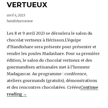
VERTUEUX
avril 4, 2023
handishare.www
Les 8 et 9 avril 2023 se déroulera le salon du
chocolat vertueux à Hérisson.L’équipe
d’Handishare sera présente pour présenter et
vendre les poules Madashare. Pour sa première
édition, le salon du chocolat vertueux et des
gourmandises artisanales met à l’honneur
Madagascar. Au programme : conférence,
ateliers gourmands (gratuits), démonstrations
et des rencontres chocolatées. Créées
Continue
Salon
reading
→
du
chocolat