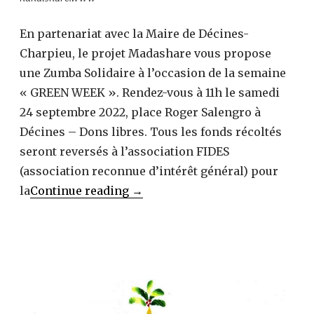
En partenariat avec la Maire de Décines-
Charpieu, le projet Madashare vous propose
une Zumba Solidaire à l’occasion de la semaine
« GREEN WEEK ». Rendez-vous à 11h le samedi
24 septembre 2022, place Roger Salengro à
Décines – Dons libres. Tous les fonds récoltés
seront reversés à l’association FIDES
(association reconnue d’intérêt général) pour
ZUMBA
la
Continue reading
→
SOLIDAIRE,
venez
danser
pour
Madagascar
!