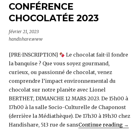
CONFÉRENCE
CHOCOLATÉE 2023
février 21, 2023
handishare.www
[PRE-INSCRIPTION]
Le chocolat fait-il fondre
la banquise ? Que vous soyez gourmand,
curieux, ou passionné de chocolat, venez
comprendre l’impact environnemental du
chocolat sur notre planète avec Lionel
BERTHET, DIMANCHE 12 MARS 2023. De 15h00 à
17h00 à la salle Socio-Culturelle de Chaponost
(derrière la Médiathèque). De 17h30 à 19h30 chez
Confé
Handishare, 513 rue de sans
Continue reading
→
chocol