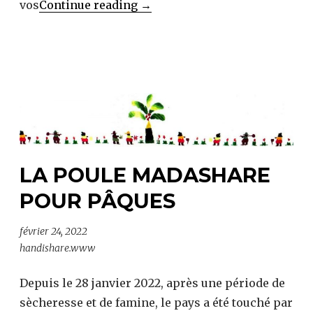
Bilan
vos
Continue reading
→
des
poules
Madashare
pour
Pâques
2022
LA POULE MADASHARE
POUR PÂQUES
février 24, 2022
handishare.www
Depuis le 28 janvier 2022, après une période de
sècheresse et de famine, le pays a été touché par