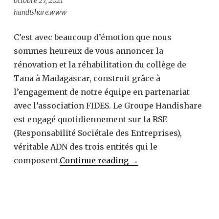
octobre 27, 2021
handishare.www
C’est avec beaucoup d’émotion que nous
sommes heureux de vous annoncer la
rénovation et la réhabilitation du collège de
Tana à Madagascar, construit grâce à
l’engagement de notre équipe en partenariat
avec l’association FIDES. Le Groupe Handishare
est engagé quotidiennement sur la RSE
(Responsabilité Sociétale des Entreprises),
véritable ADN des trois entités qui le
Rénovation
composent.
Continue reading
→
du
collège
à
Tana