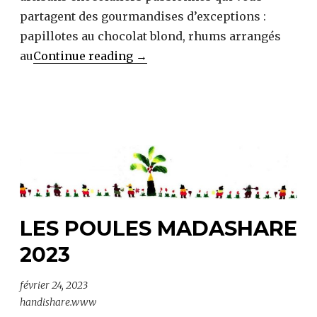
partagent des gourmandises d’exceptions :
papillotes au chocolat blond, rhums arrangés
évènement
au
Continue reading
→
chocolaté
LES POULES MADASHARE
2023
février 24, 2023
handishare.www