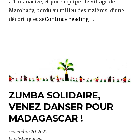
à Tananarive, et pour équiper le village de
Marohady, perdu au milieu des rizières, d’une
Artisanat
décortiqueuse
Continue reading
→
solidaire
ZUMBA SOLIDAIRE,
VENEZ DANSER POUR
MADAGASCAR !
septembre 20, 2022
handishare.www