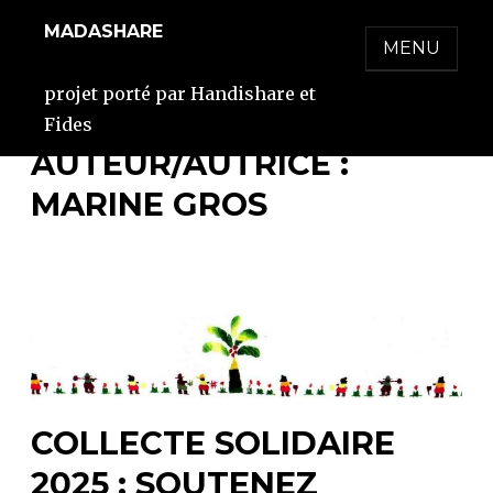
Skip
MADASHARE
to
MENU
content
projet porté par Handishare et
Fides
AUTEUR/AUTRICE :
MARINE GROS
COLLECTE SOLIDAIRE
2025 : SOUTENEZ