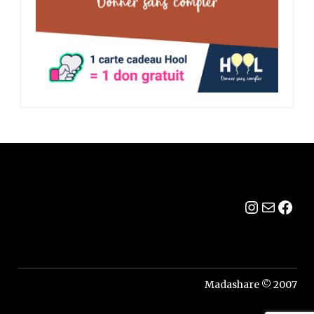
Instagr
E-mail
Fac
Madashare © 2007