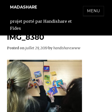
Skip
MADASHARE
to
MENU
content
projet porté par Handishare et
Fides
IMG_8380
Posted on
juillet 29, 2019
by
handishare.www