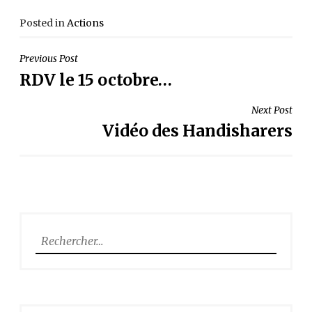
Posted in
Actions
NAVIGATION
Previous Post
RDV le 15 octobre…
DE
L’ARTICLE
Next Post
Vidéo des Handisharers
Rechercher :