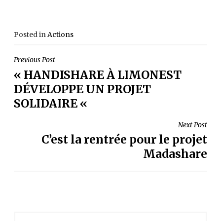
Posted in
Actions
NAVIGATION
Previous Post
« HANDISHARE À LIMONEST
DE
DÉVELOPPE UN PROJET
L’ARTICLE
SOLIDAIRE «
Next Post
C’est la rentrée pour le projet
Madashare